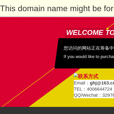
This domain name might be for
WELCOME T
您访问的网站正在筹备中
If you would like to purc
Email：
ghj@163.
TEL：4006644724
QQ/Wechat：3297